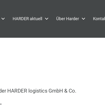
HARDER aktuell
Über Harder
Konta
 der HARDER logistics GmbH & Co.