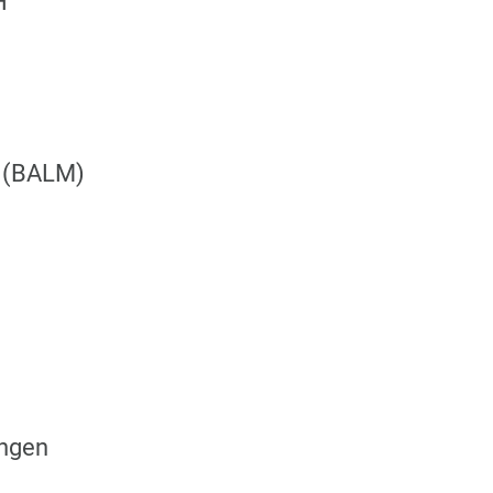
H
t (BALM)
ingen