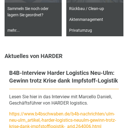
Sammeln Sie noch oder
Rückbau / Clean-up
lagern Sie geordnet?
Aktenmanagement
mehr...
Privatumzug
Aktuelles von HARDER
B4B-Interview Harder Logistics Neu-Ulm:
Gewinn trotz Krise dank Impfstoff-Logistik
Lesen Sie hier in das Interview mit Marcello Danieli,
Geschäftsführer von HARDER logistics.
https://www.b4bschwaben.de/b4b-nachrichten/ulm-
neu-ulm_artikel,-harder-logistics-neuulm-gewinn-trotz-
krise-dank-impfstofflogistik-_arid,264006.html